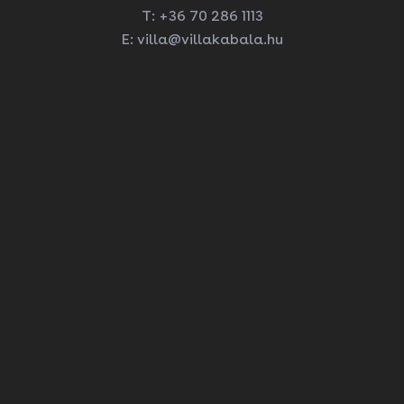
T:
+36 70 286 1113
E:
villa@villakabala.hu