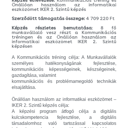
Képzés elnevezése:
Kommunikációs tréning és
Önállóan használom az informatikai
eszközömet IKER 2. Szintű képzés
Szerződött támogatás összege:
4 709 220 Ft
Képzés részletes bemutatása
: 8 fő
munkavállaló vesz részt a Kommunikációs
tréningen és az Önállóan használom az
informatikai eszközömet IKER 2. Szintű
képzésen
A Kommunikációs tréning célja: A Munkavállalók
személyes hatékonyságának fejlesztése,
kommunikációs képességeinek, készségeinek,
gazdagítása, valamint
kommunikációs és problémamegoldó technikák
elsajátítása.
Önállóan használom az informatikai eszközömet –
IKER 2. Szintű képzés célja:
A képzési program átfogó célja a digitális
kulcskompetencia fejlesztése, a digitális
társadalomhoz való tartozással kapcsolatos