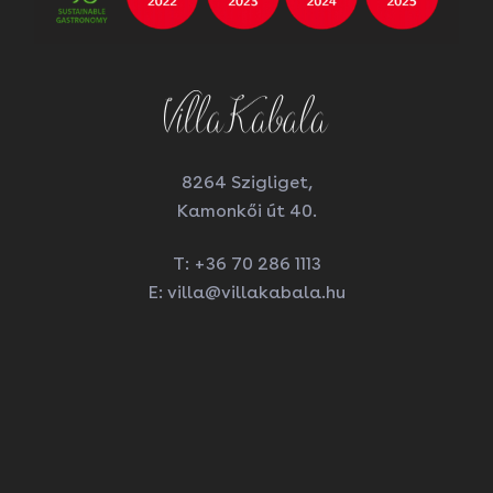
8264 Szigliget,
Kamonkői út 40.
T:
+36 70 286 1113
E:
villa@villakabala.hu